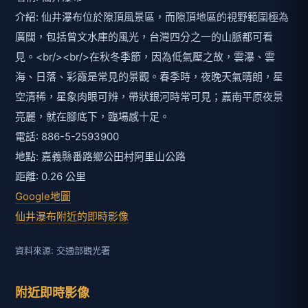
介紹: 仙井瀑布位於隙頂風景區，而隙頂地區的視野範圍極為
廣闊，包括曾文水庫的風光，台灣四分之一的山脈都可看
見。<br/><br/>在秋冬季節，因為低氣壓之故，雲瀑、雲
海、日落、彩霞是常見的景觀。春季時，夜晚天氣晴朗，星
空清稀，星象肉眼可辨，帶狀銀河時常可見；嘉南平原夜景
亮麗，就在腳底下，臨場感十足。
電話: 886-5-2593900
地點: 嘉義縣番路鄉公田村阿里山公路
距離: 0.26 公里
Google地圖
仙井瀑布附近的即時影像
資料來源: 交通部觀光署
附近即時影像