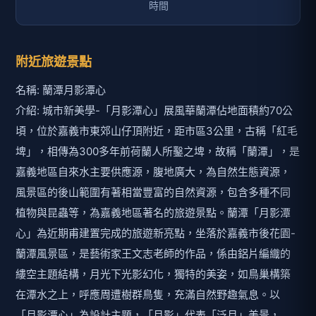
附近旅遊景點
名稱: 蘭潭月影潭心
介紹: 城市新美學-「月影潭心」展風華蘭潭佔地面積約70公
頃，位於嘉義市東郊山仔頂附近，距市區3公里，古稱「紅毛
埤」，相傳為300多年前荷蘭人所鑿之埤，故稱「蘭潭」，是
嘉義地區自來水主要供應源，腹地廣大，為自然生態資源，
風景區的後山範圍有著相當豐富的自然資源，包含多種不同
植物與昆蟲等，為嘉義地區著名的旅遊景點。蘭潭「月影潭
心」為近期甫建置完成的旅遊新亮點，坐落於嘉義市後花園-
蘭潭風景區，是藝術家王文志老師的作品，係由鋁片編織的
縷空主題結構，月光下光影幻化，獨特的美姿，如鳥巢構築
在潭水之上，呼應周遭樹群鳥隻，充滿自然野趣氣息。以
「月影潭心」為設計主題，「月影」代表「泛月」美景，