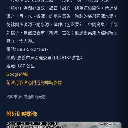
「潭心」為湖心波紋，諧音「談心」則為遊潭閒情，傳達蘭
潭之「月、水、遊潭」的地景意象；陶製的底部圓潭水滴，
彷彿蘭潭源源不絕水源，延伸出色彩夢幻。中間鳥巢上半部
如桃子，象徵嘉義市「桃城」古名；側邊樹巢如火雞尾端般
矗立，令人聯...
電話: 886-5-2248917
地點: 嘉義市東區鹿寮里紅毛埤187號之4
距離: 1.87 公里
Google地圖
蘭潭月影潭心附近的即時影像
資料來源: 交通部觀光署
附近即時影像