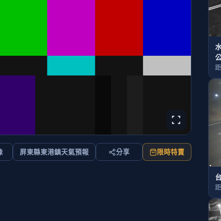
距
像
屏東縣東港鎮天氣預報
分享
限時特賣
台
距