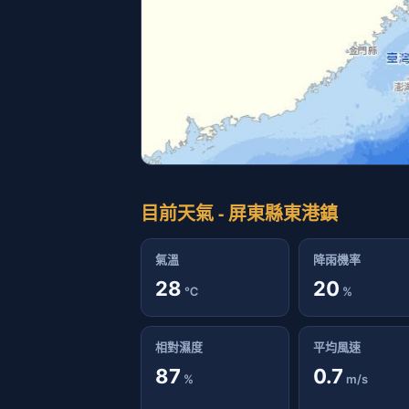
目前天氣 - 屏東縣東港鎮
氣溫
降雨機率
28
20
℃
%
相對濕度
平均風速
87
0.7
%
m/s