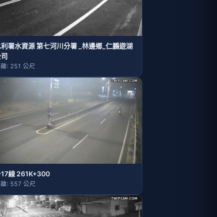
水利署水資源 第七河川分署 _林邊鄉_仁鵬遊湖
公司
離: 251 公尺
17線 261K+300
離: 557 公尺