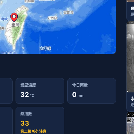
台
距
體感溫度
今日雨量
32
0
℃
mm
距
熱指數
33
第二級 格外注意