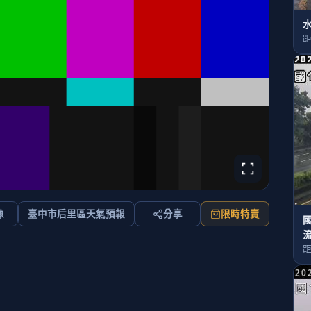
距
像
臺中市后里區天氣預報
分享
限時特賣
國
距