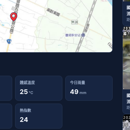
國
距
體感溫度
今日雨量
25
49
℃
mm
國
距
熱指數
24