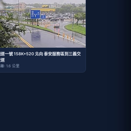
道一號 158K+520 北向 泰安服務區到三義交
流道
離: 1.6 公里