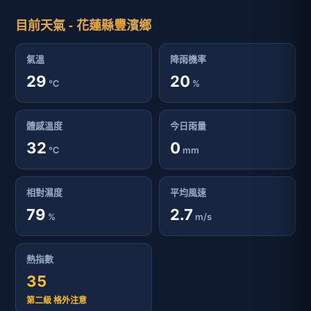
目前天氣 - 花蓮縣豐濱鄉
氣溫
降雨機率
29
20
℃
%
體感溫度
今日雨量
32
0
℃
mm
相對濕度
平均風速
79
2.7
%
m/s
熱指數
35
第二級 格外注意