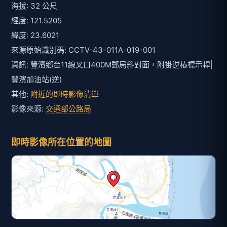
海拔: 32 公尺
經度: 121.5205
緯度: 23.6021
來源原始識別碼: CCTV-43-011A-019-001
資訊: 豐濱鄉台11線叉口400M郵局斜對面，附掛逆樁標示桿|
豐濱加油站(逆)
其他:
附近的即時影像清單
影像來源:
交通部公路局
即時影像所在位置的地圖