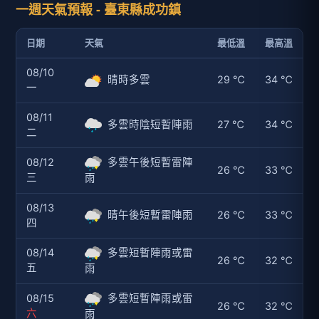
一週天氣預報 - 臺東縣成功鎮
日期
天氣
最低溫
最高溫
08/10
晴時多雲
29 ℃
34 ℃
一
08/11
多雲時陰短暫陣雨
27 ℃
34 ℃
二
08/12
多雲午後短暫雷陣
26 ℃
33 ℃
三
雨
08/13
晴午後短暫雷陣雨
26 ℃
33 ℃
四
08/14
多雲短暫陣雨或雷
26 ℃
32 ℃
五
雨
08/15
多雲短暫陣雨或雷
26 ℃
32 ℃
六
雨