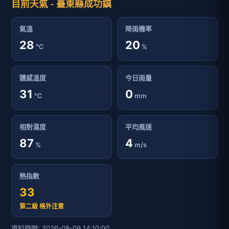
目前天氣 - 臺東縣成功鎮
氣溫
降雨機率
28
20
℃
%
體感溫度
今日雨量
31
0
℃
mm
相對濕度
平均風速
87
4
%
m/s
熱指數
33
第二級 格外注意
資料時間: 2026-08-09 14:10:00