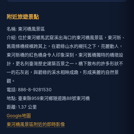
附近旅遊景點
名稱: 東河橋風景區
介紹: 位於東河鄉馬武窟溪出海口的東河橋風景區，東河新、
舊兩條橋樑橫跨其上，在碧綠山水的襯托之下，亮麗動人，
東河新橋的紅色橋身令人印象深刻，東河舊橋獨特的橋墩設
計，更名列臺灣歷史建築百景之一。橋下散布的許多形狀不
一的石灰岩，與碧綠的溪水相映成趣，形成美麗的自然景
觀。
電話: 886-8-9281530
地點: 臺東縣959東河鄉隧道路88號東河橋
距離: 1.37 公里
Google地圖
東河橋風景區附近的即時影像