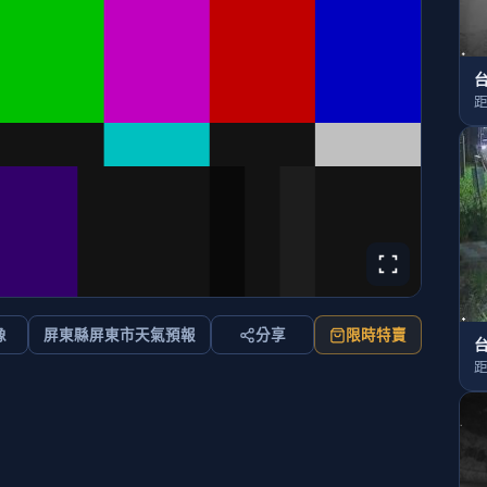
台
距
像
屏東縣屏東市天氣預報
分享
限時特賣
台
距