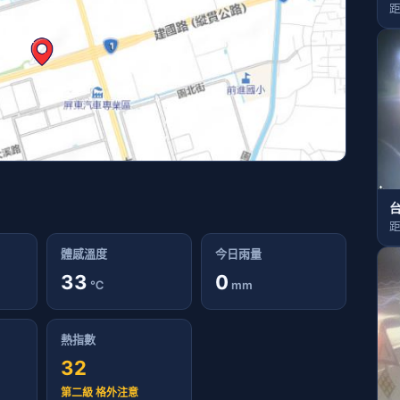
距
台
距
體感溫度
今日雨量
33
0
℃
mm
熱指數
32
第二級 格外注意