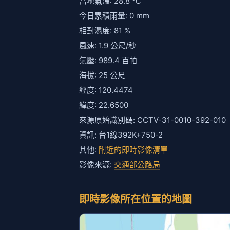
當地氣溫: 28.8 ℃
今日累積雨量: 0 mm
相對濕度: 81 %
風速: 1.9 公尺/秒
氣壓: 989.4 百帕
海拔: 25 公尺
經度: 120.4474
緯度: 22.6500
來源原始識別碼: CCTV-31-0010-392-010
資訊: 台1線392K+750-2
其他:
附近的即時影像清單
影像來源:
交通部公路局
即時影像所在位置的地圖