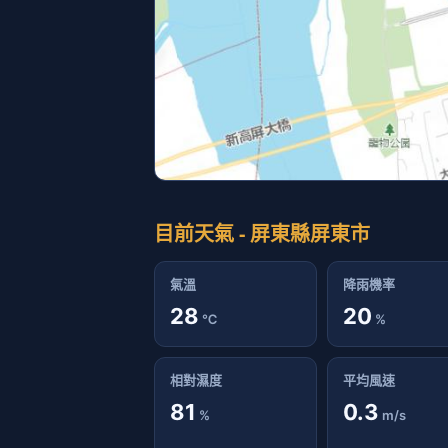
目前天氣 - 屏東縣屏東市
氣溫
降雨機率
28
20
℃
%
相對濕度
平均風速
81
0.3
%
m/s