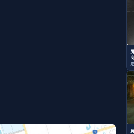
屏
距
屏