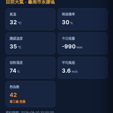
目前天氣 - 臺南市永康區
氣溫
降雨機率
32
30
℃
%
體感溫度
今日雨量
35
-990
℃
mm
相對濕度
平均風速
74
3.6
%
m/s
熱指數
42
第三級 危險
資料時間: 2026-08-10 10:00:00