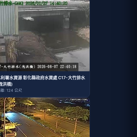
水利署水資源 彰化縣政府水資處 C17-大竹排水
洩洪橋)
離: 124 公尺