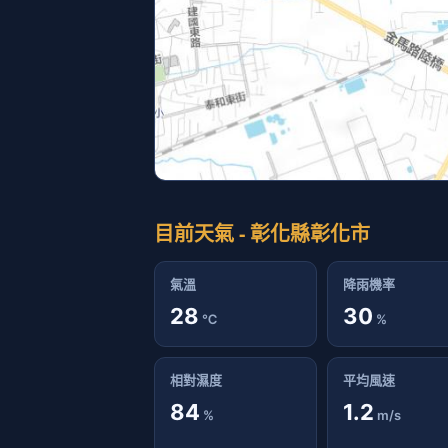
目前天氣 - 彰化縣彰化市
氣溫
降雨機率
28
30
℃
%
相對濕度
平均風速
84
1.2
%
m/s