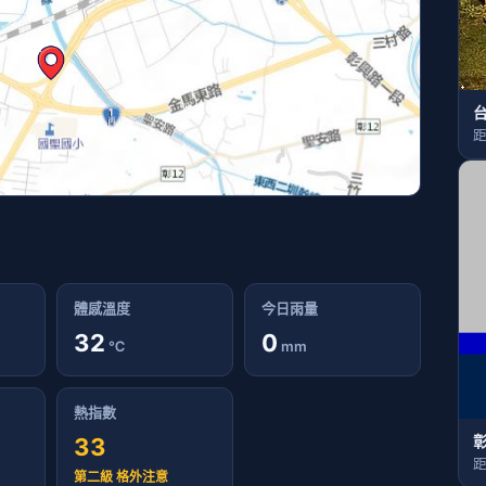
台
距
體感溫度
今日雨量
32
0
℃
mm
熱指數
33
距
第二級 格外注意