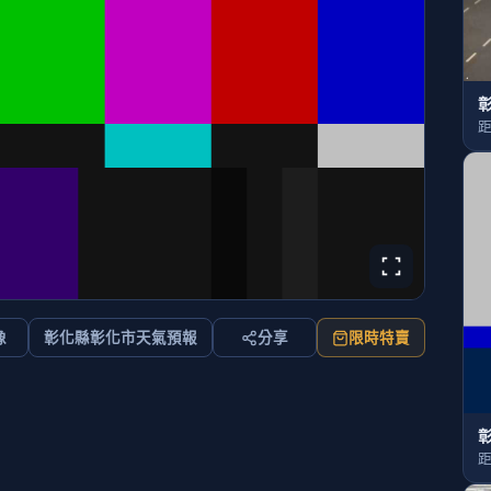
距
像
彰化縣彰化市天氣預報
分享
限時特賣
距