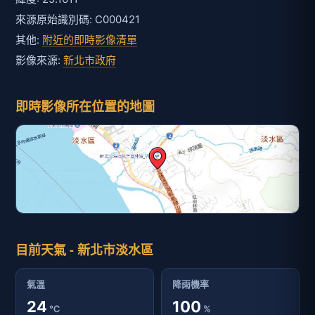
來源原始識別碼: C000421
其他:
附近的即時影像清單
影像來源:
新北市政府
即時影像所在位置的地圖
目前天氣 - 新北市淡水區
氣溫
降雨機率
24
100
℃
%