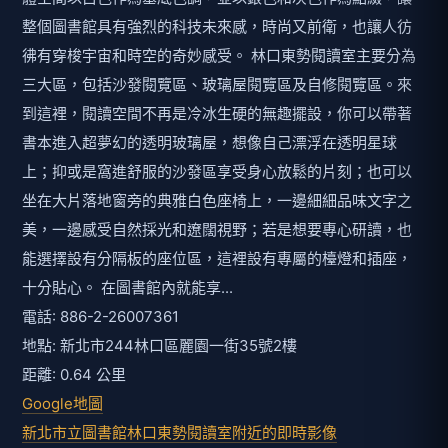
整個圖書館具有強烈的科技未來感，時尚又前衛，也讓人彷
彿有穿梭宇宙和時空的奇妙感受。 林口東勢閱讀室主要分為
三大區，包括沙發閱覽區、玻璃屋閱覽區及自修閱覽區。來
到這裡，閱讀空間不再是冷冰生硬的無趣擺設，你可以帶著
書本進入超夢幻的透明玻璃屋，想像自己漂浮在透明星球
上；抑或是窩進舒服的沙發區享受身心放鬆的片刻；也可以
坐在大片落地窗旁的典雅白色座椅上，一邊細細品味文字之
美，一邊感受自然採光和遼闊視野；若是想要專心研讀，也
能選擇設有分隔板的座位區，這裡設有專屬的檯燈和插座，
十分貼心。 在圖書館內就能享...
電話: 886-2-26007361
地點: 新北市244林口區麗園一街35號2樓
距離: 0.64 公里
Google地圖
新北市立圖書館林口東勢閱讀室附近的即時影像