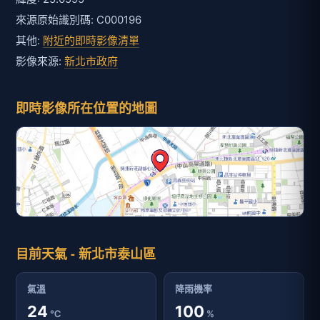
來源原始識別碼: C000196
其他:
附近的即時影像清單
影像來源:
新北市政府
即時影像所在位置的地圖
目前天氣 - 新北市泰山區
氣溫
降雨機率
24
100
℃
%