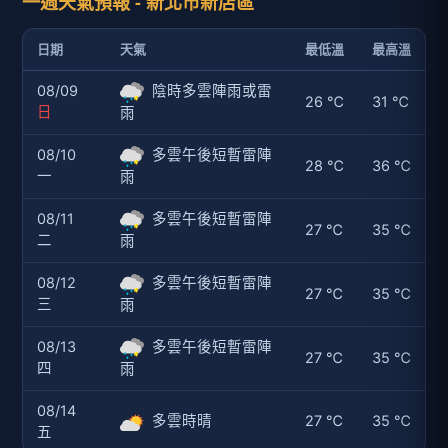
一週天氣預報 - 新北市新店區
日期
天氣
最低溫
最高溫
08/09
陰時多雲陣雨或雷
26 ℃
31 ℃
日
雨
08/10
多雲午後短暫雷陣
28 ℃
36 ℃
一
雨
08/11
多雲午後短暫雷陣
27 ℃
35 ℃
二
雨
08/12
多雲午後短暫雷陣
27 ℃
35 ℃
三
雨
08/13
多雲午後短暫雷陣
27 ℃
35 ℃
四
雨
08/14
多雲時晴
27 ℃
35 ℃
五