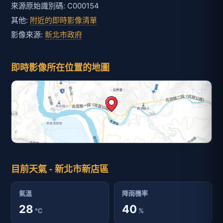
來源原始識別碼: C000154
其他:
附近的即時影像清單
影像來源:
新北市政府
即時影像所在位置的地圖
目前天氣 - 新北市新店區
氣溫
降雨機率
28
40
℃
%