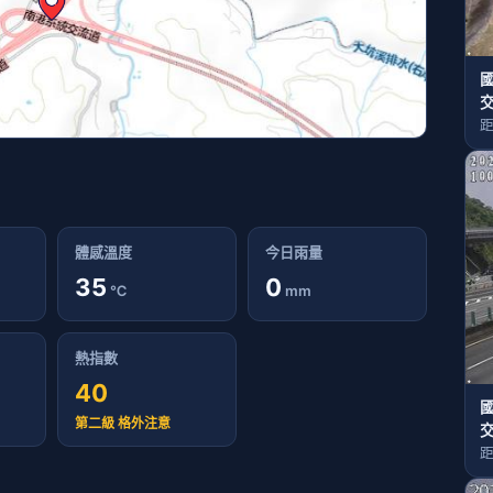
國
距
體感溫度
今日雨量
35
0
℃
mm
熱指數
40
國
第二級 格外注意
距