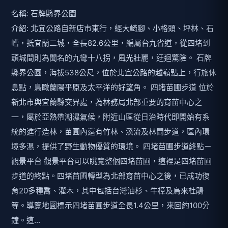
名稱: 石牌縣界公園
介紹: 北宜公路自新店市東行，經大崎腳、小格頭、坪林、石
嶆，抵宜蘭二城，全長82.6公里，編屬台九省道，從四堵到
頭城間則為聞名的九彎十八拐，風光壯麗，迂迴驚險。 石牌
縣界公園，海拔538公尺，位於北宜公路的越嶺點上，行旅休
息點，鳥瞰蘭陽平原及太平洋的好望角。 四堵苗圃步道 位於
新北市與宜蘭縣交界處，為林務局北部重要的育苗中心之
一，屬於亞熱帶潮濕氣候，附近山區從日治時代即開始有系
統的進行造林，苗圃內還有竹林、溪流及林間步道，區內環
境多濕，提供了野生動物優質的環境。 四堵苗圃步道終點－
觀景平台 觀景平台可以眺覽整個四堵苗圃，這裡是四堵苗圃
步道的終點。四堵苗圃轉型為北部育苗中心之後，已成功復
育20多種喬、灌木，其中包括台灣油杉、牛樟及烏來杜鵑
等。導覽地圖標示四堵苗圃步道全長1.4公里，來回約100分
鐘。這...