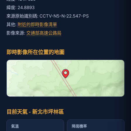
緯度: 24.8893
來源原始識別碼: CCTV-N5-N-22.547-PS
其他:
附近的即時影像清單
影像來源:
交通部高速公路局
即時影像所在位置的地圖
目前天氣 - 新北市坪林區
氣溫
降雨機率