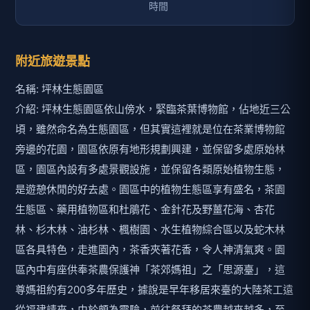
附近旅遊景點
名稱: 坪林生態園區
介紹: 坪林生態園區依山傍水，緊臨茶葉博物館，佔地近三公
頃，雖然命名為生態園區，但其實這裡就是位在茶業博物館
旁邊的花園，園區依原有地形規劃興建，並保留多處原始林
區，園區內設有多處景觀設施，並保留各類原始植物生態，
是遊憩休閒的好去處。園區中的植物生態區享有盛名，茶園
生態區、藥用植物區和杜鵑花、金針花及野薑花海、杏花
林、杉木林、油杉林、楓樹園、水生植物綜合區以及蛇木林
區各具特色，走進園內，茶香夾著花香，令人神清氣爽。園
區內中有座供奉茶農保護神「茶郊媽祖」之「思源臺」，這
尊媽祖約有200多年歷史，據說是早年移居來臺的大陸茶工遠
從福建請來，由於頗為靈驗，前往祭拜的茶農越來越多，至