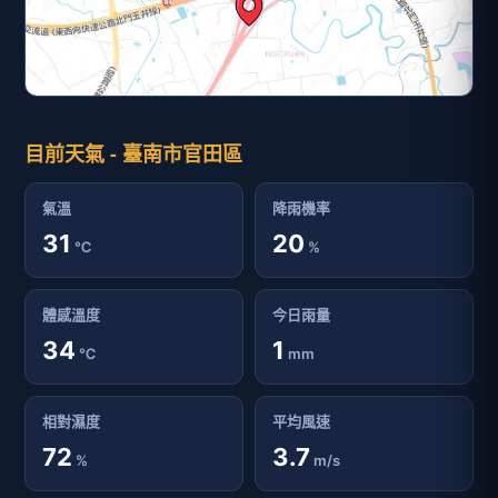
目前天氣 - 臺南市官田區
氣溫
降雨機率
31
20
℃
%
體感溫度
今日雨量
34
1
℃
mm
相對濕度
平均風速
72
3.7
%
m/s