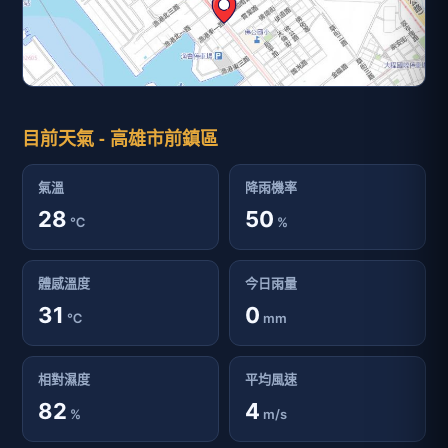
目前天氣 - 高雄市前鎮區
氣溫
降雨機率
28
50
℃
%
體感溫度
今日雨量
31
0
℃
mm
相對濕度
平均風速
82
4
%
m/s