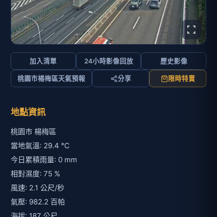
加入清單
24小時影像回放
歷史影像
桃園市楊梅區天氣預報
分享
限時特賣
地點資訊
桃園市 楊梅區
當地氣溫: 29.4 ℃
今日累積雨量: 0 mm
相對濕度: 75 %
風速: 2.1 公尺/秒
氣壓: 982.2 百帕
海拔: 187 公尺