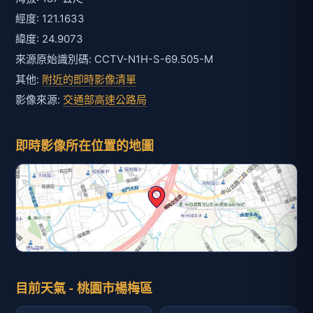
經度: 121.1633
緯度: 24.9073
來源原始識別碼: CCTV-N1H-S-69.505-M
其他:
附近的即時影像清單
影像來源:
交通部高速公路局
即時影像所在位置的地圖
目前天氣 - 桃園市楊梅區