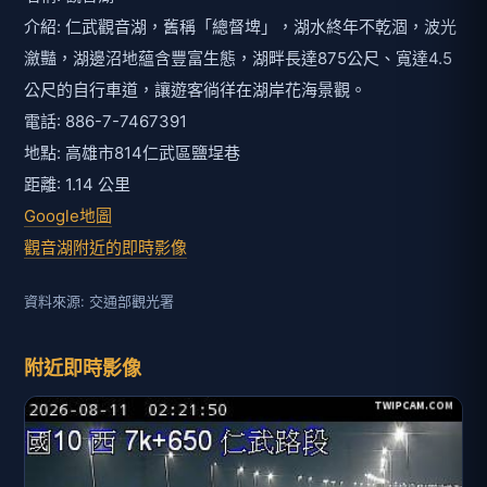
介紹: 仁武觀音湖，舊稱「總督埤」，湖水終年不乾涸，波光
瀲豔，湖邊沼地蘊含豐富生態，湖畔長達875公尺、寬達4.5
公尺的自行車道，讓遊客徜徉在湖岸花海景觀。
電話: 886-7-7467391
地點: 高雄市814仁武區鹽埕巷
距離: 1.14 公里
Google地圖
觀音湖附近的即時影像
資料來源: 交通部觀光署
附近即時影像