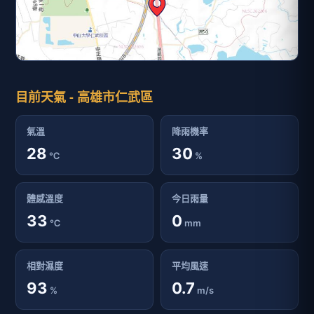
目前天氣 - 高雄市仁武區
氣溫
降雨機率
28
30
℃
%
體感溫度
今日雨量
33
0
℃
mm
相對濕度
平均風速
93
0.7
%
m/s