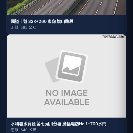
國道十號 32K+260 東向 旗山路段
距離: 595 公尺
水利署水資源 第七河川分署 廣福堤防No.1+700水門
距離: 640 公尺