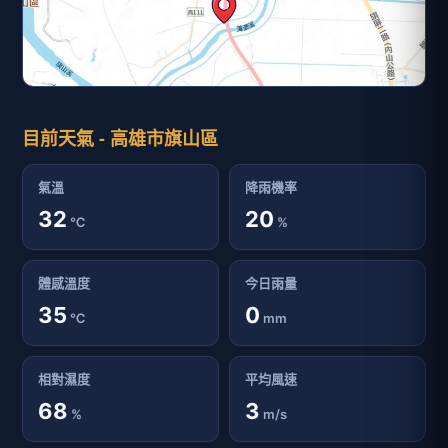
目前天氣 - 高雄市旗山區
氣溫
降雨機率
32
20
℃
%
體感溫度
今日雨量
35
0
℃
mm
相對濕度
平均風速
68
3
%
m/s