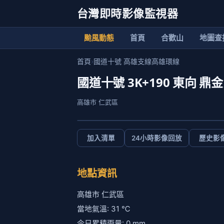
台灣即時影像監視器
颱風動態
首頁
合歡山
地圖查
首頁
›
國道十號 高雄支線高雄環線
國道十號 3K+190 東向
高雄市 仁武區
加入清單
24小時影像回放
歷史影
地點資訊
高雄市 仁武區
當地氣溫: 31 ℃
今日累積雨量: 0 mm