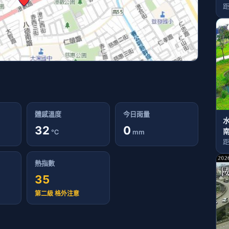
距
體感溫度
今日雨量
32
0
℃
mm
距
熱指數
35
第二級 格外注意