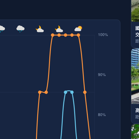
國
距
距