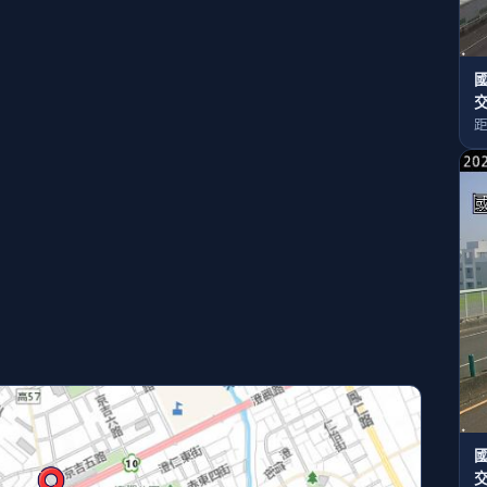
國
距
國