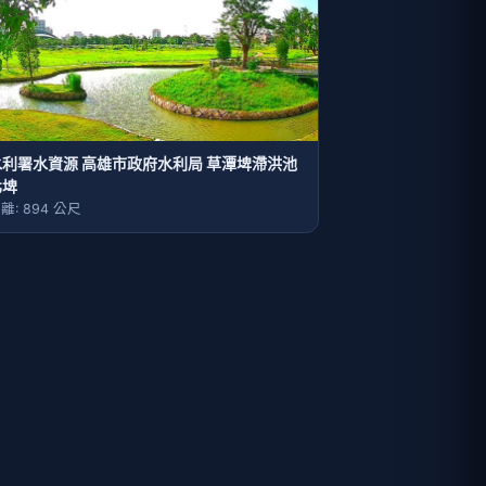
水利署水資源 高雄市政府水利局 草潭埤滯洪池
北埤
離: 894 公尺