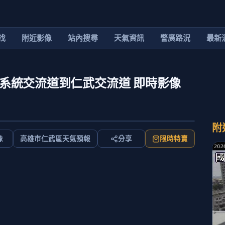
找
附近影像
站內搜尋
天氣資訊
警廣路況
最新
 鼎金系統交流道到仁武交流道 即時影像
附
像
高雄市仁武區天氣預報
分享
限時特賣