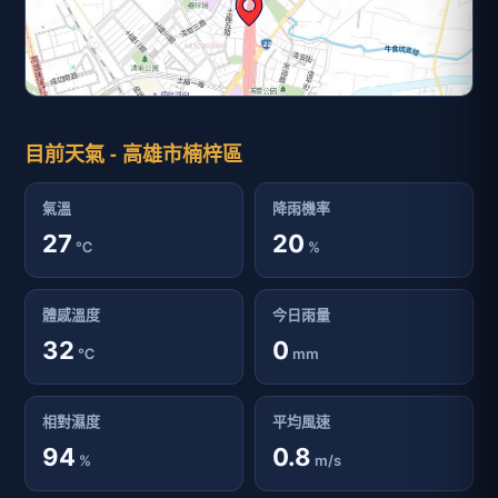
目前天氣 - 高雄市楠梓區
氣溫
降雨機率
27
20
℃
%
體感溫度
今日雨量
32
0
℃
mm
相對濕度
平均風速
94
0.8
%
m/s