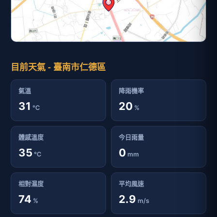
目前天氣 - 臺南市仁德區
氣溫
降雨機率
31
20
℃
%
體感溫度
今日雨量
35
0
℃
mm
相對濕度
平均風速
74
2.9
%
m/s