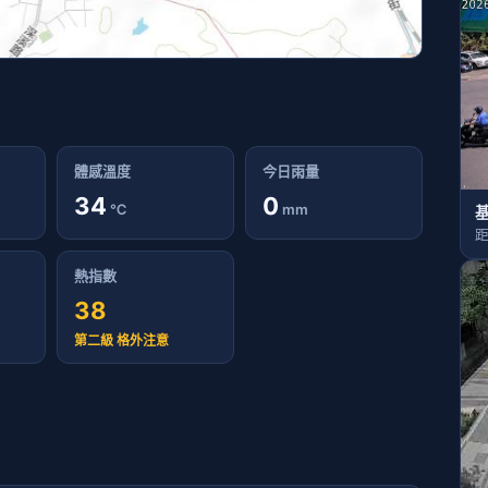
體感溫度
今日雨量
34
0
℃
mm
距
熱指數
38
第二級 格外注意