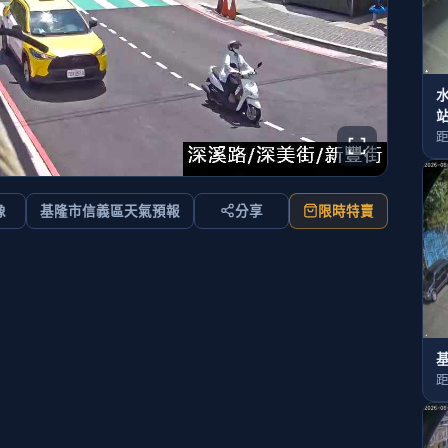
距
像
基隆市信義區天氣預報
分享
限時特賣
基
距