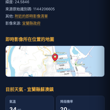
緯度: 24.5846
來源原始識別碼: 1144206605
其他:
附近的即時影像清單
影像來源:
宜蘭縣政府
即時影像所在位置的地圖
目前天氣 - 宜蘭縣蘇澳鎮
氣溫
降雨機率
34
20