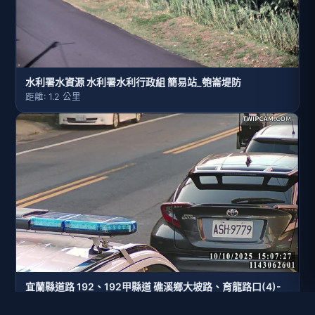
水利署水資源 水利署水利行政組 簡易站_匏崙堤防
距離: 1.2 公里
宜蘭縣道路 192、192甲縣道 礁溪鄉大坡路、育龍路口(4)-
全景