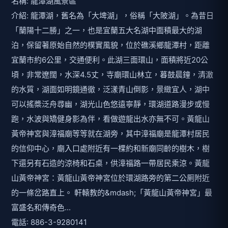
名稱: 龍潭湖風景區
介紹: 龍潭湖，舊名為「大埤湖」，俗稱「大陂湖」。為昔日
「蘭陽十二勝」之一，也是宜蘭五大名湖中面積最大的湖
泊，保留著原始自然的樸實風貌，位於礁溪鄉龍潭村，距離
宜蘭市約6公里，交通便利。此湖三面環山，面積將近20公
頃，非常遼闊，水深4.5丈，寺廟環山林立，暮鼓晨鐘，清澈
的水質，湖面如明鏡通徹，泛漾青山倒影，景緻宜人，湖中
可以搖槳泛舟尋幽，湖光山色悠遠寧靜，環湖道路漫步或慢
跑，水波與矯健身影為伴，看做遊龍出水亦無不可。黃龍山
黃帝神宮與漳福廟等等就在湖旁，其中漳福廟是龍潭村居民
的信仰中心，廟入口處附近有一棵約和新廟同齡的樹木，樹
下還另有石造的涼椅和石桌，供漳福路一帶居民乘涼。黃龍
山黃帝神宮：黃龍山黃帝神宮位於環湖路旁的第二公厠附近
的一條岔路直上。 軒轅教的&mdash;「黃龍山黃帝神宮」最
富盛名和傳奇色...
電話: 886-3-9280141