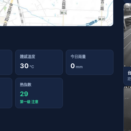
體感溫度
今日雨量
30
0
℃
mm
台
距
熱指數
29
第一級 注意