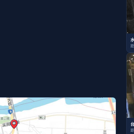
水
距
台
距