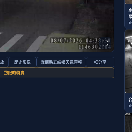
頭
距
回放
歷史影像
宜蘭縣五結鄉天氣預報
分享
限時特賣
台
距