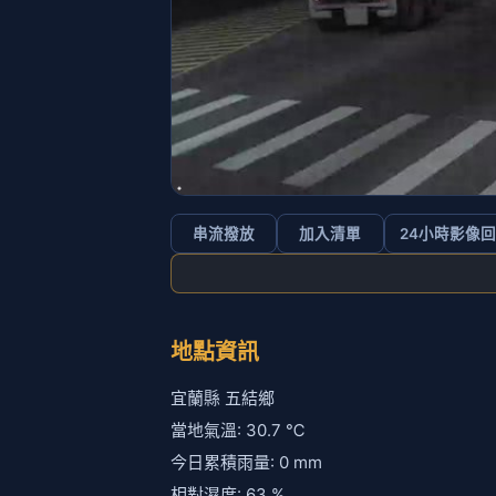
串流撥放
加入清單
24小時影像
地點資訊
宜蘭縣 五結鄉
當地氣溫: 30.7 ℃
今日累積雨量: 0 mm
相對濕度: 63 %