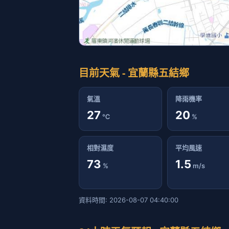
目前天氣 - 宜蘭縣五結鄉
氣溫
降雨機率
27
20
℃
%
相對濕度
平均風速
73
1.5
%
m/s
資料時間: 2026-08-07 04:40:00