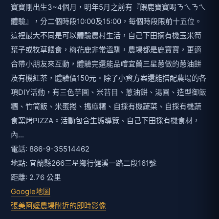
寶寶剛出生3~4個月，明年5月之前有『餵鹿寶寶喝ㄋㄟㄋㄟ
體驗』，分二個時段10:00及15:00，每個時段限前十五位。
這裡最大不同是可以體驗農村生活，自己下田摘有機玉米筍
葉子或牧草餵食，梅花鹿非常溫馴，農場都是鹿寶寶，更適
合帶小朋友來互動，體驗完還能品嚐宜蘭三星蔥做的蔥油餅
及有機紅茶，體驗價150元。除了小資方案還能搭配農場的各
項DIY活動，有三色芋圓、米苔目、蔥油餅、湯圓、造型御飯
糰、竹筒飯、米蛋捲、搗麻糬、自採有機蔬菜、自採有機蔬
食窯烤PIZZA。活動包含生態導覽、自己下田採有機食材，
內...
電話: 886-9-35514462
地點: 宜蘭縣266三星鄉行健溪一路二段161號
距離: 2.76 公里
Google地圖
張美阿嬤農場附近的即時影像