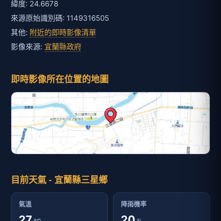
緯度: 24.6678
來源原始識別碼: 1149316505
其他:
附近的即時影像清單
影像來源:
宜蘭縣政府
即時影像所在位置的地圖
目前天氣 - 宜蘭縣三星鄉
氣溫
降雨機率
27
20