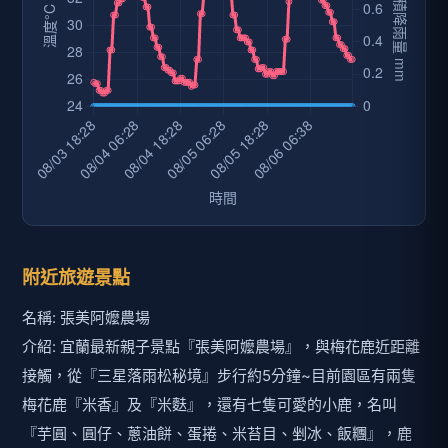
附近旅遊景點
名稱: 張美阿嬤農場
介紹: 宜蘭最新親子景點『張美阿嬤農場』，與梅花鹿近距離
接觸，從『三星落雨松秘境』步行約5分鐘~目前園區有兩隻
梅花鹿『米香』及『米麩』，還有七隻可愛的小鹿，名叫
『芋圓、圓仔、蔥油餅、蛋捲、米苔目、剉冰、飯糰』，鹿