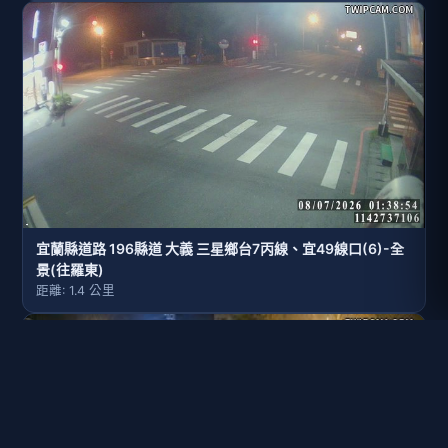
宜蘭縣道路 196縣道 大義 三星鄉台7丙線、宜49線口(6)-全
景(往羅東)
距離: 1.4 公里