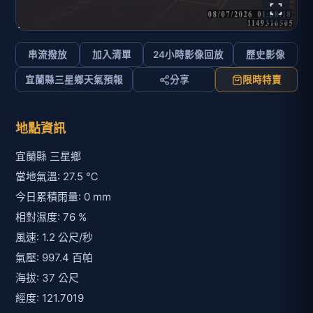
串流撥放
加入清單
24小時影像回放
歷史影像
宜蘭縣三星鄉天氣預報
分享
限時特賣
地點資訊
宜蘭縣 三星鄉
當地氣溫: 27.5 ℃
今日累積雨量: 0 mm
相對濕度: 76 %
風速: 1.2 公尺/秒
氣壓: 997.4 百帕
海拔: 37 公尺
經度: 121.7019