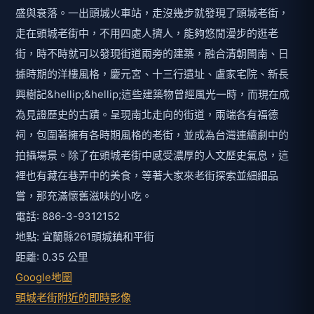
盛與衰落。一出頭城火車站，走沒幾步就發現了頭城老街，
走在頭城老街中，不用四處人擠人，能夠悠閒漫步的逛老
街，時不時就可以發現街道兩旁的建築，融合清朝閩南、日
據時期的洋樓風格，慶元宮、十三行遺址、盧家宅院、新長
興樹記&hellip;&hellip;這些建築物曾經風光一時，而現在成
為見證歷史的古蹟。呈現南北走向的街道，兩端各有福德
祠，包圍著擁有各時期風格的老街，並成為台灣連續劇中的
拍攝場景。除了在頭城老街中感受濃厚的人文歷史氣息，這
裡也有藏在巷弄中的美食，等著大家來老街探索並細細品
嘗，那充滿懷舊滋味的小吃。
電話: 886-3-9312152
地點: 宜蘭縣261頭城鎮和平街
距離: 0.35 公里
Google地圖
頭城老街附近的即時影像