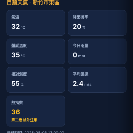
目前天氣 - 新竹市東區
氣溫
降雨機率
32
20
℃
%
體感溫度
今日雨量
35
0
℃
mm
相對濕度
平均風速
55
2.4
%
m/s
熱指數
36
第二級 格外注意
資料時間: 2026-08-08 13:00:00