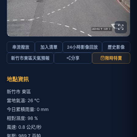
串流撥放
加入清單
24小時影像回放
歷史影像
新竹市東區天氣預報
分享
限時特賣
地點資訊
新竹市 東區
當地氣溫: 26 ℃
今日累積雨量: 0 mm
相對濕度: 98 %
風速: 0.8 公尺/秒
氣壓: 989.7 百帕