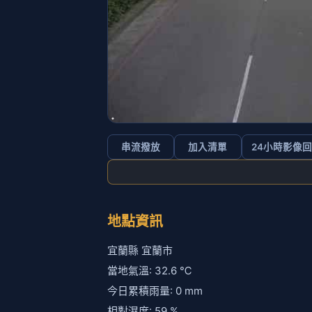
串流撥放
加入清單
24小時影像
地點資訊
宜蘭縣 宜蘭市
當地氣溫: 32.6 ℃
今日累積雨量: 0 mm
相對濕度: 59 %