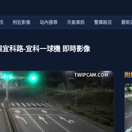
找
附近影像
站內搜尋
天氣資訊
警廣路況
最新
與宜科路-宜科一球機 即時影像
附