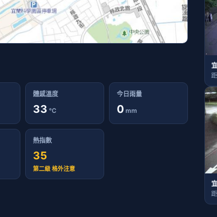
距
體感溫度
今日雨量
33
0
℃
mm
熱指數
35
第二級 格外注意
距