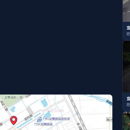
宜
距
距