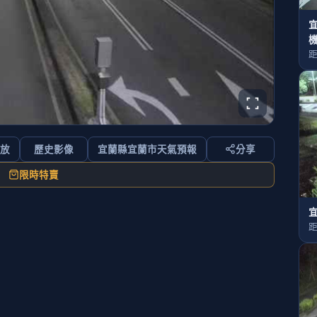
距
回放
歷史影像
宜蘭縣宜蘭市天氣預報
分享
限時特賣
距