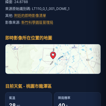
緯度: 24.8788
來源原始識別碼: LT110_0_1_001_DOME_1
其他:
附近的即時影像清單
影像來源:
新竹科學園區管理局
即時影像所在位置的地圖
目前天氣 - 桃園市龍潭區
氣溫
降雨機率
28
40