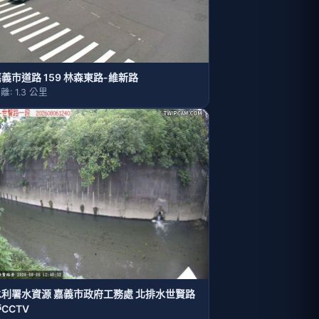
義市道路 159 林森東路-維新路
離: 1.3 公里
水利署水資源 嘉義市政府工務處 北排水世賢路
CCTV