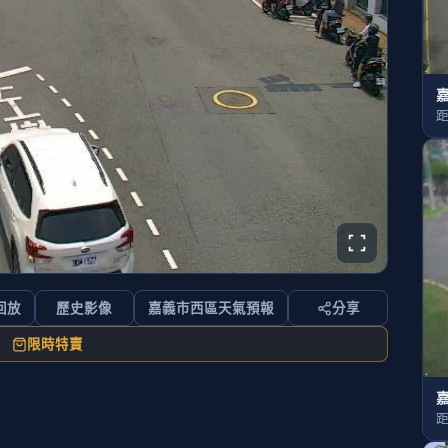
嘉
距
回放
歷史影像
嘉義市西區天氣預報
分享
限時特賣
嘉
距