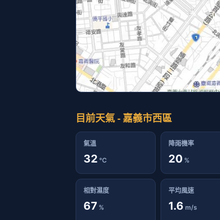
目前天氣 - 嘉義市西區
氣溫
降雨機率
32
20
℃
%
相對濕度
平均風速
67
1.6
%
m/s