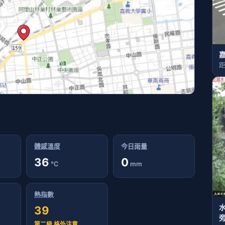
嘉
距
體感溫度
今日雨量
36
0
℃
mm
熱指數
39
旁
第二級 格外注意