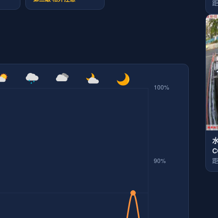
距
C
距