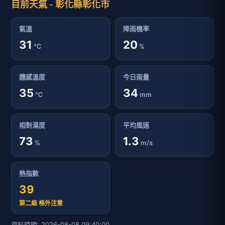
目前天氣 - 彰化縣彰化市
氣溫
降雨機率
31
20
℃
%
體感溫度
今日雨量
35
34
℃
mm
相對濕度
平均風速
73
1.3
%
m/s
熱指數
39
第二級 格外注意
資料時間: 2026-08-08 09:40:00