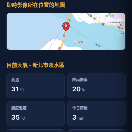
即時影像所在位置的地圖
目前天氣 - 新北市淡水區
氣溫
降雨機率
31
20
℃
%
體感溫度
今日雨量
35
3
℃
mm