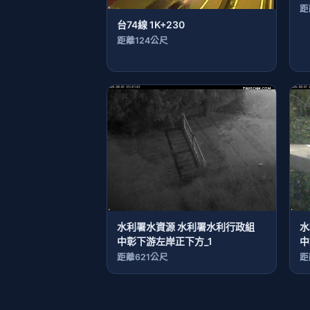
距
台74線 1K+230
距離124公尺
水利署水資源 水利署水利行政組
水
中彰下游左岸正下方_1
中
距離621公尺
距