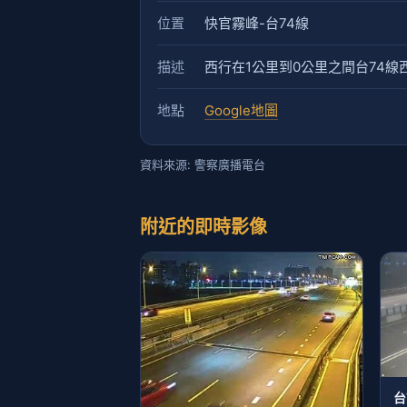
位置
快官霧峰-台74線
描述
西行在1公里到0公里之間台74
地點
Google地圖
資料來源: 警察廣播電台
附近的即時影像
台